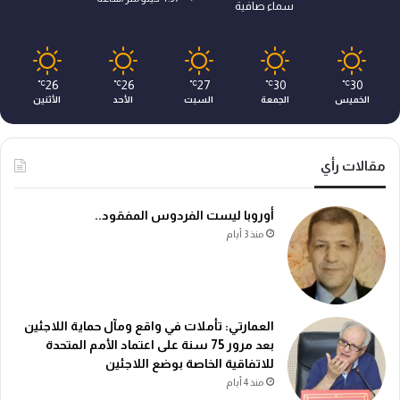
سماء صافية
26
26
27
30
30
℃
℃
℃
℃
℃
الخميس
الجمعة
السبت
الأحد
الأثنين
مقالات رأي
أوروبا ليست الفردوس المفقود..
منذ 3 أيام
العمارتي: تأملات في واقع ومآل حماية اللاجئين
بعد مرور 75 سنة على اعتماد الأمم المتحدة
للاتفاقية الخاصة بوضع اللاجئين
منذ 4 أيام