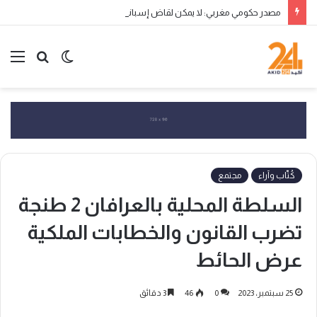
مصدر حكومي مغربي: لا يمكن لقاض إسباني تقويض منظومة مكافحة الهجرة غير النظامية، ثم مطالبة المغرب بتحمل التبعات
الوضع
بحث
الق
المظلم
عن
كُتّاب وآراء
مجتمع
السلطة المحلية بالعرافان 2 طنجة
تضرب القانون والخطابات الملكية
عرض الحائط
25 سبتمبر، 2023
0
46
3 دقائق