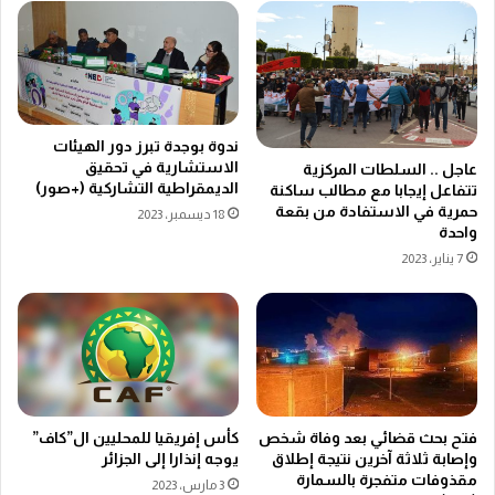
ندوة بوجدة تبرز دور الهيئات
الاستشارية في تحقيق
عاجل .. السلطات المركزية
الديمقراطية التشاركية (+صور)
تتفاعل إيجابا مع مطالب ساكنة
حمرية في الاستفادة من بقعة
18 ديسمبر، 2023
واحدة
7 يناير، 2023
كأس إفريقيا للمحليين ال”كاف”
فتح بحث قضائي بعد وفاة شخص
يوجه إنذارا إلى الجزائر
وإصابة ثلاثة آخرين نتيجة إطلاق
مقذوفات متفجرة بالسمارة
3 مارس، 2023