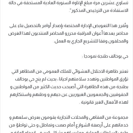
تساوي عشرين مرة مبلغ الإتاوة السنوية العادية المستحقة في حالة
الاستفادة من الترخيص المذكور”.
وتُقرر هذا التعويض الإدارة المختصة بإصدار أوامر بالتحصيل بناء على
محاضر يعدها أعوان المراقبة محررو المحاضر المنتدبون لهذا الغرض
والمحلفون وفقا للتشريع الجاري به العمل.
حي بوخالف طنجة نمودجا :
تعتبر ظاهرة الاحتلال العشوائي للملك العمومي من المظاهر التي
تؤرق المواطنين وتهدد سلامتهم احيانا ، بحيث لم ينج حي بوخالف
بطنجة من هذه الظاهرة التي أصبحت حديث الكثير من المواطنين و
الحقوقيين والجمعويين الغيوريين عن حیھم و وطنهم واستنكارهم
لهذه الأفعال الغير قانونية .
مجموعة من المقاهي والمحلات التجارية يقومون بعرض سلعهم و
خدماتهم على أرصفة الشوارع أمام صمت وتماطل و حتى تواطؤ من
طرف السلطات المحلية، مما یساھم بشکل كبير فی ازدحام المارة و