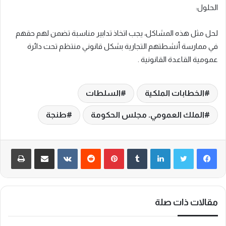
الحلول:
لحل مثل هذه المشاكل، يجب اتخاذ تدابير مناسبة تضمن لهم حقهم
في ممارسة أنشطتهم التجارية بشكل قانوني منتظم تحت دائرة
عمومية القاعدة القانونية .
الخطابات الملكية
السلطات
الملك العمومي. مجلس الحكومة
طنجة
لينكدإن
‏Tumblr
بينتيريست
‏Reddit
‏VKontakte
مشاركة عبر البريد
طباعة
مقالات ذات صلة