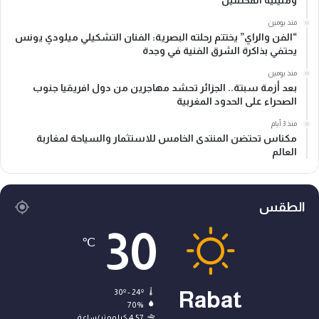
ومليلية المحتلتين
منذ يومين
“الفن والراي” يختتم رحلته البصرية: الفنان التشكيلي ميلودي يونس
يحتفي بذاكرة الشرق الفنية في وجدة
منذ يومين
بعد أزمة سبتة.. الجزائر تحشد مهاجرين من دول افريقيا جنوب
الصحراء على الحدود المغربية
منذ 3 أيام
مكناس تحتضن المنتدى الخامس للاستثمار والسياحة لمغاربة
العالم
الطقس
30
℃
30º - 24º
Rabat
70%
4.57 كيلومتر/ساعة