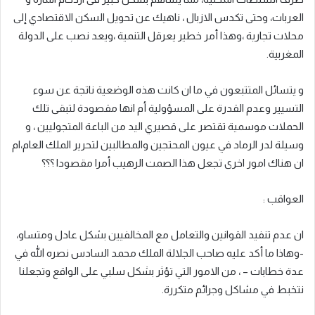
العربات، وحتى تكدس الازبال ، ناهيك عن تحويل السكن الاقتصادي إلى
محلات تجارية ،وهذا أمر خطير يعرقل التنمية ،ويعد نصب على الدولة
المغربية.
و يتسائل المتتبعون في ما ان كانت هذه الوضعية ناتجة عن سوء
التسییر وعدم القدرۃ علی المسؤولية أم انها مقصودة لتبقى تلك
الحملات موسمية تقتصر على قصيري اليد من الباعة المتجوليين ، و
وسيلة لدر الرماد في عيون المحتجين والمطالبين لتحرير الملك العام،ام
ان هناك امور اخرى تجعل هذا الصمت الرهيب أمرا مقصودا ؟؟؟
العواقب :
ان عدم تنفيد القوانين والتعامل مع المخالفيين بشكل عادل ومتساو،
-وهاذا ما أكد عليه صاحب الجلالة الملك محمد السادس نصره الله في
عدة خطابات – ، من الامور التي تؤثر بشكل سلبي على الواقع وتجعلنا
نتخبط في مشاكل وجرائم متكررة.