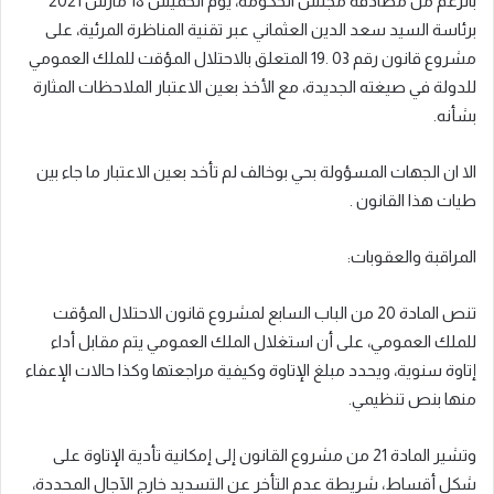
بالرغم من مصادقة مجلس الحكومة، يوم الخميس 18 مارس 2021
برئاسة السيد سعد الدين العثماني عبر تقنية المناظرة المرئية، على
مشروع قانون رقم 03 .19 المتعلق بالاحتلال المؤقت للملك العمومي
للدولة في صيغته الجديدة، مع الأخذ بعين الاعتبار الملاحظات المثارة
بشأنه.
الا ان الجهات المسؤولة بحي بوخالف لم تأخد بعين الاعتبار ما جاء بين
طيات هذا القانون .
المراقبة والعقوبات:
تنص المادة 20 من الباب السابع لمشروع قانون الاحتلال المؤقت
للملك العمومي، على أن استغلال الملك العمومي يتم مقابل أداء
إتاوة سنوية، ويحدد مبلغ الإتاوة وكيفية مراجعتها وكذا حالات الإعفاء
منها بنص تنظيمي.
وتشير المادة 21 من مشروع القانون إلى إمكانية تأدية الإتاوة على
شكل أقساط، شريطة عدم التأخر عن التسديد خارج الآجال المحددة،