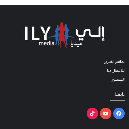
طاقم التحرير
للاتصال بنا
الجَســور
تابعنا
فيسبوك
يوتيوب
‫TikTok