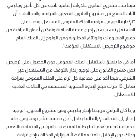
فيما حدد مشروع القانون علاوات إضافية ناتجة عن كل تأخير.وجاء في
الباب التاسع من مشروع القانون المتعلق بالمراقبة والمخالفات، أن
“للإدارة الحق في مراقبة الملك العمومي المستغل ويجب على
المستغل تيسير سبل إجراء عملية المراقبة وتمكين أعوان المراقبة من
جميع المعلومات والوثائق المطلوبة ومن الولوج إلى الملك العام
موضوع الترخيص بالاستغلال المؤقت”.
أما في ما يتعلق باستغلال الملك العمومي دون الحصول على ترخيص،
نص مشرع القانون على توجيه إنذار بالتوقف عن الاستغلال غير
الشرعي، فيما أكد على معاقبة كل ترام على الملك العمومي بغرامة
تعادل 10 مرات مبلغ الإتاوة السنوية المستحقة في الحالات العادية
للاستغلال.
وإذا كان الترامي مرتبطا بإنجاز بناء يتم، وفق مشروع القانون، “توجيه
إعذار إلى المخالف لإزالة البناء داخل أجل خمسة عشر يوما، وفي حالة
عدم امتثاله يتم هدم البناء طبقا لمقتضيات القوانين المتعلقة بالتعمير
وذلك دون الإخلال بالمتابعة القضائية، وإلزام المخالف بإداء غرامة